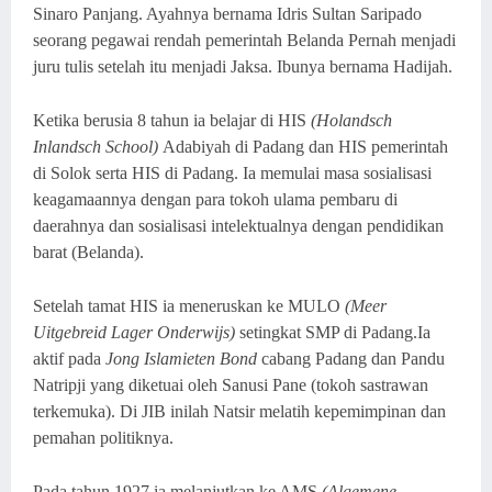
Sinaro Panjang. Ayahnya bernama Idris Sultan Saripado
seorang pegawai rendah pemerintah Belanda Pernah menjadi
juru tulis setelah itu menjadi Jaksa. Ibunya bernama Hadijah.
Ketika berusia 8 tahun ia belajar di HIS
(Holandsch
Inlandsch School)
Adabiyah di Padang dan HIS pemerintah
di Solok serta HIS di Padang. Ia memulai masa sosialisasi
keagamaannya dengan para tokoh ulama pembaru di
daerahnya dan sosialisasi intelektualnya dengan pendidikan
barat (Belanda).
Setelah tamat HIS ia meneruskan ke MULO
(Meer
Uitgebreid Lager Onderwijs)
setingkat SMP di Padang.Ia
aktif pada
Jong Islamieten Bond
cabang Padang dan Pandu
Natripji yang diketuai oleh Sanusi Pane (tokoh sastrawan
terkemuka). Di JIB inilah Natsir melatih kepemimpinan dan
pemahan politiknya.
Pada tahun 1927 ia melanjutkan ke AMS
(Algemene