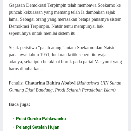
Gagasan Demokrasi Terpimpin telah membawa Soekarno ke
puncak kekuasaan
y
ang memang telah Ia dambakan sejak
lama
. S
ebagai orang yang merasakan betapa
p
anasnya sistem
Demokrasi Terpimpin, Natsir tentu mempunyai hak
sepenuhnya
u
ntuk menilai sistem itu.
Sejak peristiwa “patah arang” antara Soekarno dan Natsir
pada awal tahun 1951, lontaran kritik seperti itu wajar
adanya, sekalipun berakibat buruk pada partai Masyumi yang
harus dibubarkan.
Penulis
:
Chatarina Bahira Ababyl
(
Mahasiswa
UIN
Sunan
Gunung Djati Bandung,
Prodi Sejarah Peradaban Islam
)
Baca juga:
smpswanasawit.sch.id
Aura Wajah
Puisi Guruku Pahlawanku
Pelangi Setelah Hujan