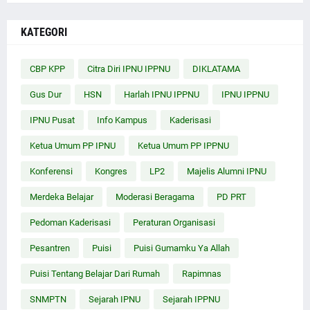
KATEGORI
CBP KPP
Citra Diri IPNU IPPNU
DIKLATAMA
Gus Dur
HSN
Harlah IPNU IPPNU
IPNU IPPNU
IPNU Pusat
Info Kampus
Kaderisasi
Ketua Umum PP IPNU
Ketua Umum PP IPPNU
Konferensi
Kongres
LP2
Majelis Alumni IPNU
Merdeka Belajar
Moderasi Beragama
PD PRT
Pedoman Kaderisasi
Peraturan Organisasi
Pesantren
Puisi
Puisi Gumamku Ya Allah
Puisi Tentang Belajar Dari Rumah
Rapimnas
SNMPTN
Sejarah IPNU
Sejarah IPPNU