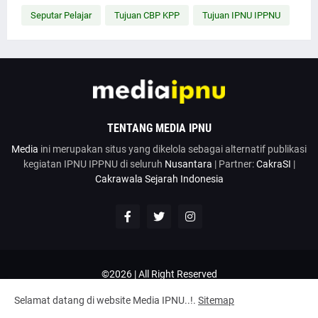
Seputar Pelajar
Tujuan CBP KPP
Tujuan IPNU IPPNU
TENTANG MEDIA IPNU
Media
ini merupakan situs yang dikelola sebagai alternatif publikasi
kegiatan IPNU IPPNU di seluruh
Nusantara
| Partner:
CakraSI
|
Cakrawala Sejarah Indonesia
©2026 | All Right Reserved
Google News
Penulis
Hubungi Kami
Kirim Artikel
Selamat datang di website Media IPNU..!.
Sitemap
Disclaimer
Privacy Policy
Terms and Conditions
Tentang