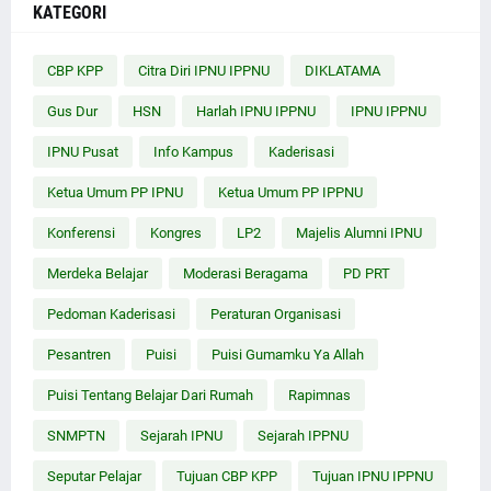
KATEGORI
CBP KPP
Citra Diri IPNU IPPNU
DIKLATAMA
Gus Dur
HSN
Harlah IPNU IPPNU
IPNU IPPNU
IPNU Pusat
Info Kampus
Kaderisasi
Ketua Umum PP IPNU
Ketua Umum PP IPPNU
Konferensi
Kongres
LP2
Majelis Alumni IPNU
Merdeka Belajar
Moderasi Beragama
PD PRT
Pedoman Kaderisasi
Peraturan Organisasi
Pesantren
Puisi
Puisi Gumamku Ya Allah
Puisi Tentang Belajar Dari Rumah
Rapimnas
SNMPTN
Sejarah IPNU
Sejarah IPPNU
Seputar Pelajar
Tujuan CBP KPP
Tujuan IPNU IPPNU