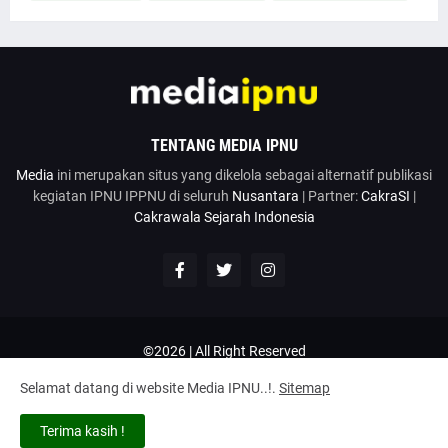
TENTANG MEDIA IPNU
Media
ini merupakan situs yang dikelola sebagai alternatif publikasi
kegiatan IPNU IPPNU di seluruh
Nusantara
| Partner:
CakraSI
|
Cakrawala Sejarah Indonesia
©2026 | All Right Reserved
Google News
Penulis
Hubungi Kami
Kirim Artikel
Selamat datang di website Media IPNU..!.
Sitemap
Disclaimer
Privacy Policy
Terms and Conditions
Tentang
Terima kasih !
Home