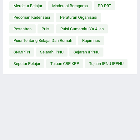
Merdeka Belajar
Moderasi Beragama
PD PRT
Pedoman Kaderisasi
Peraturan Organisasi
Pesantren
Puisi
Puisi Gumamku Ya Allah
Puisi Tentang Belajar Dari Rumah
Rapimnas
SNMPTN
Sejarah IPNU
Sejarah IPPNU
Seputar Pelajar
Tujuan CBP KPP
Tujuan IPNU IPPNU