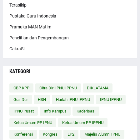
Terasikip
Pustaka Guru Indonesia
Pramuka MAN Matim
Penelitian dan Pengembangan
CakraSI
KATEGORI
CBP KPP
Citra Diri IPNU IPPNU
DIKLATAMA
Gus Dur
HSN
Harlah IPNU IPPNU
IPNU IPPNU
IPNU Pusat
Info Kampus
Kaderisasi
Ketua Umum PP IPNU
Ketua Umum PP IPPNU
Konferensi
Kongres
LP2
Majelis Alumni IPNU