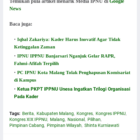
Temukan pula artikel menarik Media IPNU di
Google
News
Baca juga:
Iqbal Zakariya: Kader Harus Inovatif Agar Tidak
Ketinggalan Zaman
IPNU IPPNU Banjarsari Nganjuk Gelar RAPR,
Fahmi-Afifah Terpilih
PC IPNU Kota Malang Tolak Penghapusan Komisariat
di Kampus
Ketua PKPT IPPNU Unesa Ingatkan Trilogi Organisasi
Pada Kader
Tags:
Berita
Kabupaten Malang
Kongres
Kongres IPPNU
Kongres XIX IPPNU
Malang
Nasional
Pilihan
Pimpinan Cabang
Pimpinan Wilayah
Shinta Kurniawati