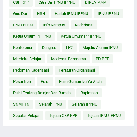
CBP KPP
Citra Diri IPNU IPPNU
DIKLATAMA
Gus Dur
HSN
Harlah IPNU IPPNU
IPNU IPPNU
IPNU Pusat
Info Kampus
Kaderisasi
Ketua Umum PP IPNU
Ketua Umum PP IPPNU
Konferensi
Kongres
LP2
Majelis Alumni IPNU
Merdeka Belajar
Moderasi Beragama
PD PRT
Pedoman Kaderisasi
Peraturan Organisasi
Pesantren
Puisi
Puisi Gumamku Ya Allah
Puisi Tentang Belajar Dari Rumah
Rapimnas
SNMPTN
Sejarah IPNU
Sejarah IPPNU
Seputar Pelajar
Tujuan CBP KPP
Tujuan IPNU IPPNU