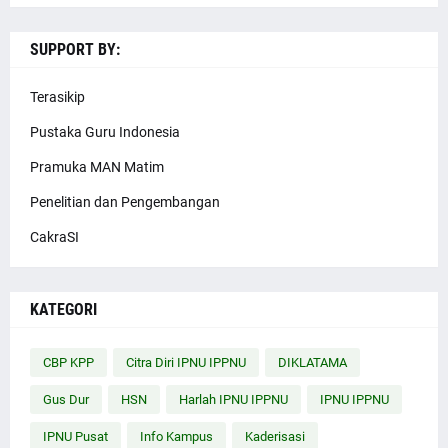
SUPPORT BY:
Terasikip
Pustaka Guru Indonesia
Pramuka MAN Matim
Penelitian dan Pengembangan
CakraSI
KATEGORI
CBP KPP
Citra Diri IPNU IPPNU
DIKLATAMA
Gus Dur
HSN
Harlah IPNU IPPNU
IPNU IPPNU
IPNU Pusat
Info Kampus
Kaderisasi