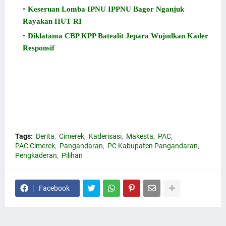
Keseruan Lomba IPNU IPPNU Bagor Nganjuk
Rayakan HUT RI
Diklatama CBP KPP Batealit Jepara Wujudkan Kader
Responsif
IPNU IPPNU Cimerak Pangandaran Gelar Makesta di SMK
MU. Ini IPNU IPPNU Cimerak Pangandaran Gelar Makesta
di SMK MU. Info IPNU IPPNU Cimerak Pangandaran
Gelar Makesta.
Tags:
Berita
Cimerek
Kaderisasi
Makesta
PAC
PAC Cimerek
Pangandaran
PC Kabupaten Pangandaran
Pengkaderan
Pilihan
Facebook