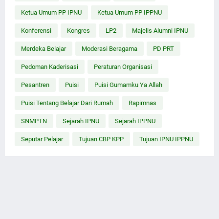
Ketua Umum PP IPNU
Ketua Umum PP IPPNU
Konferensi
Kongres
LP2
Majelis Alumni IPNU
Merdeka Belajar
Moderasi Beragama
PD PRT
Pedoman Kaderisasi
Peraturan Organisasi
Pesantren
Puisi
Puisi Gumamku Ya Allah
Puisi Tentang Belajar Dari Rumah
Rapimnas
SNMPTN
Sejarah IPNU
Sejarah IPPNU
Seputar Pelajar
Tujuan CBP KPP
Tujuan IPNU IPPNU