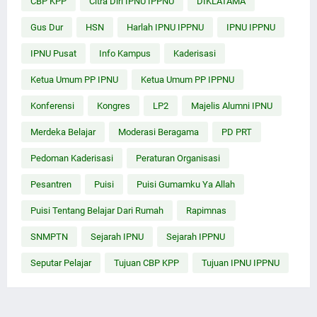
CBP KPP
Citra Diri IPNU IPPNU
DIKLATAMA
Gus Dur
HSN
Harlah IPNU IPPNU
IPNU IPPNU
IPNU Pusat
Info Kampus
Kaderisasi
Ketua Umum PP IPNU
Ketua Umum PP IPPNU
Konferensi
Kongres
LP2
Majelis Alumni IPNU
Merdeka Belajar
Moderasi Beragama
PD PRT
Pedoman Kaderisasi
Peraturan Organisasi
Pesantren
Puisi
Puisi Gumamku Ya Allah
Puisi Tentang Belajar Dari Rumah
Rapimnas
SNMPTN
Sejarah IPNU
Sejarah IPPNU
Seputar Pelajar
Tujuan CBP KPP
Tujuan IPNU IPPNU