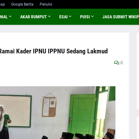
map
Google Berita
Penulis
ONAL
AKAR RUMPUT
ESAI
PUISI
JASA SUBMIT WIKIP
 Ramai Kader IPNU IPPNU Sedang Lakmud
0