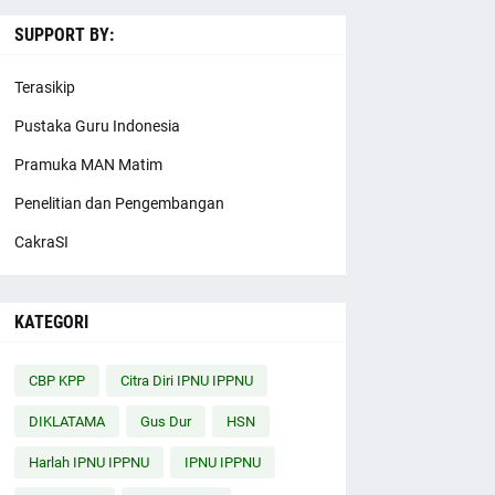
SUPPORT BY:
Terasikip
Pustaka Guru Indonesia
Pramuka MAN Matim
Penelitian dan Pengembangan
CakraSI
KATEGORI
CBP KPP
Citra Diri IPNU IPPNU
DIKLATAMA
Gus Dur
HSN
Harlah IPNU IPPNU
IPNU IPPNU