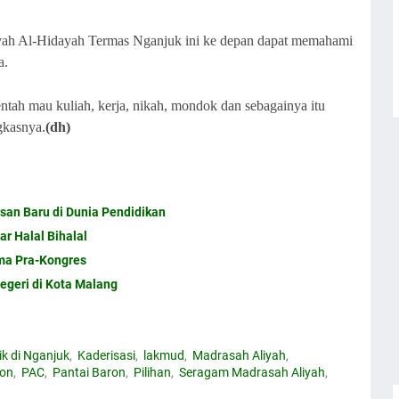
yah Al-Hidayah Termas Nganjuk ini ke depan dapat memahami
a.
entah mau kuliah, kerja, nikah, mondok dan sebagainya itu
kasnya.
(dh)
an Baru di Dunia Pendidikan
r Halal Bihalal
ma Pra-Kongres
egeri di Kota Malang
ik di Nganjuk
Kaderisasi
lakmud
Madrasah Aliyah
ron
PAC
Pantai Baron
Pilihan
Seragam Madrasah Aliyah