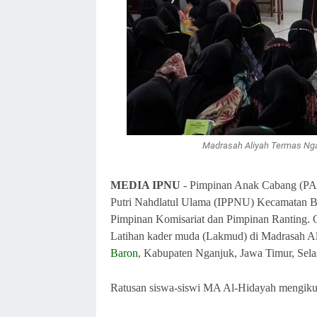
Madrasah Aliyah Termas Ng
MEDIA IPNU
- Pimpinan Anak Cabang (PAC)
Putri Nahdlatul Ulama (IPPNU) Kecamatan Ba
Pimpinan Komisariat dan Pimpinan Ranting. O
Latihan kader muda (Lakmud) di Madrasah Al
Baron
, Kabupaten Nganjuk, Jawa Timur, Sela
Ratusan siswa-siswi MA Al-Hidayah mengikut