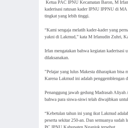
Ketua PAC IPNU Kecamatan Baron, M Irfanud
kaderisasi ratusan kader IPNU IPPNU di MA 
tingkat yang lebih tinggi.
“Kami sengaja melatih kader-kader yang perna
yakni di Lakmud,” kata M Irfanudin Zuhri, K
Irfan mengatakan bahwa kegiatan kaderisasi 
dilaksanakan.
"Pelajar yang lulus Makesta diharapkan bisa m
Karena Lakmud ini adalah penggemblengan dar
Penanggung jawab gedung Madrasah Aliyah 
bahwa para siswa-siswi telah diwajibkan untuk
“Kebetulan tahun ini yang ikut Lakmud adalah 
peserta sekitar 250-an. Dan semuanya sudah l
PC IPNU Kabupaten Nganjuk tersebut.