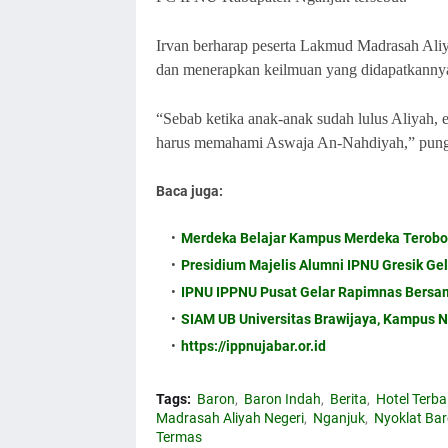
Irvan berharap peserta Lakmud Madrasah Ali
dan menerapkan keilmuan yang didapatkanny
“Sebab ketika anak-anak sudah lulus Aliyah, 
harus memahami Aswaja An-Nahdiyah,” pung
Baca juga:
Merdeka Belajar Kampus Merdeka Terobos
Presidium Majelis Alumni IPNU Gresik Gela
IPNU IPPNU Pusat Gelar Rapimnas Bersa
SIAM UB Universitas Brawijaya, Kampus N
https://ippnujabar.or.id
Tags:
Baron
Baron Indah
Berita
Hotel Terba
Madrasah Aliyah Negeri
Nganjuk
Nyoklat Ba
Termas