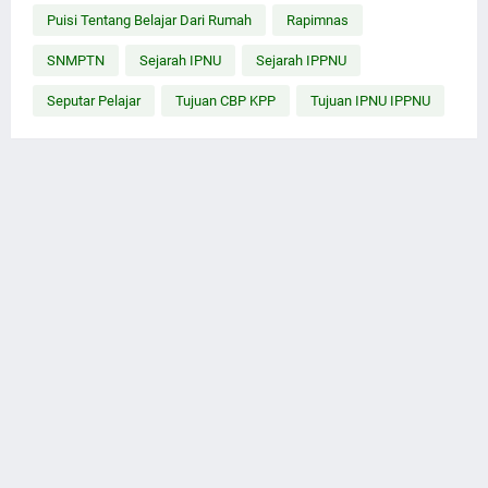
Puisi Tentang Belajar Dari Rumah
Rapimnas
SNMPTN
Sejarah IPNU
Sejarah IPPNU
Seputar Pelajar
Tujuan CBP KPP
Tujuan IPNU IPPNU