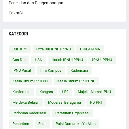
Penelitian dan Pengembangan
CakraSI
KATEGORI
CBP KPP
Citra Diri IPNU IPPNU
DIKLATAMA
Gus Dur
HSN
Harlah IPNU IPPNU
IPNU IPPNU
IPNU Pusat
Info Kampus
Kaderisasi
Ketua Umum PP IPNU
Ketua Umum PP IPPNU
Konferensi
Kongres
LP2
Majelis Alumni IPNU
Merdeka Belajar
Moderasi Beragama
PD PRT
Pedoman Kaderisasi
Peraturan Organisasi
Pesantren
Puisi
Puisi Gumamku Ya Allah