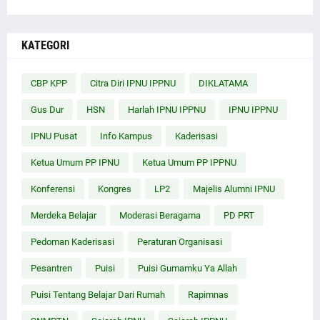
KATEGORI
CBP KPP
Citra Diri IPNU IPPNU
DIKLATAMA
Gus Dur
HSN
Harlah IPNU IPPNU
IPNU IPPNU
IPNU Pusat
Info Kampus
Kaderisasi
Ketua Umum PP IPNU
Ketua Umum PP IPPNU
Konferensi
Kongres
LP2
Majelis Alumni IPNU
Merdeka Belajar
Moderasi Beragama
PD PRT
Pedoman Kaderisasi
Peraturan Organisasi
Pesantren
Puisi
Puisi Gumamku Ya Allah
Puisi Tentang Belajar Dari Rumah
Rapimnas