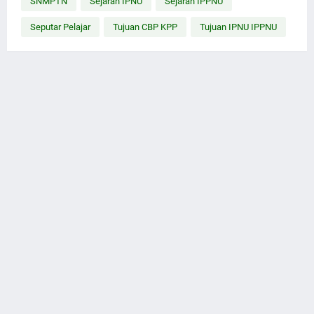
SNMPTN
Sejarah IPNU
Sejarah IPPNU
Seputar Pelajar
Tujuan CBP KPP
Tujuan IPNU IPPNU