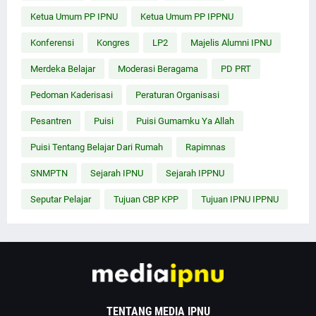
Ketua Umum PP IPNU
Ketua Umum PP IPPNU
Konferensi
Kongres
LP2
Majelis Alumni IPNU
Merdeka Belajar
Moderasi Beragama
PD PRT
Pedoman Kaderisasi
Peraturan Organisasi
Pesantren
Puisi
Puisi Gumamku Ya Allah
Puisi Tentang Belajar Dari Rumah
Rapimnas
SNMPTN
Sejarah IPNU
Sejarah IPPNU
Seputar Pelajar
Tujuan CBP KPP
Tujuan IPNU IPPNU
TENTANG MEDIA IPNU