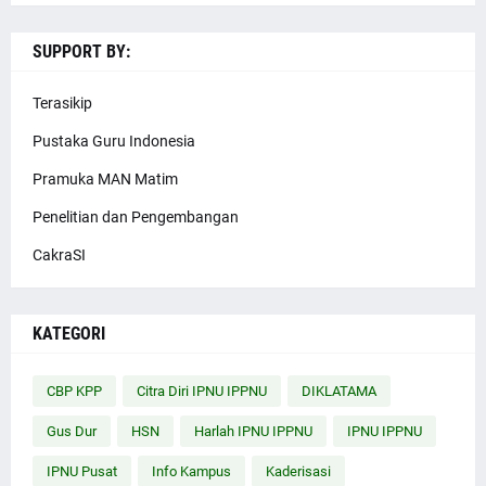
SUPPORT BY:
Terasikip
Pustaka Guru Indonesia
Pramuka MAN Matim
Penelitian dan Pengembangan
CakraSI
KATEGORI
CBP KPP
Citra Diri IPNU IPPNU
DIKLATAMA
Gus Dur
HSN
Harlah IPNU IPPNU
IPNU IPPNU
IPNU Pusat
Info Kampus
Kaderisasi